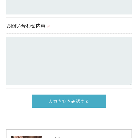
＜個人情報の安全管理＞
当社では、個人情報の漏洩等がなされないよう、適
切に安全管理対策を実施します。
お問い合わせ内容
※
＜個人情報を与えなかった場合に生じる結果＞
必要な情報を頂けない場合は、それに対応した当社
のサービスをご提供できない場合がございますので
予めご了承ください。
＜個人情報の開示･訂正・削除･利用停止の手続につ
いて＞
当社では、お客様の個人情報の開示･訂正･削除・利
用停止の手続を定めさせて頂いております。
ご本人である事を確認のうえ、対応させて頂きま
す。