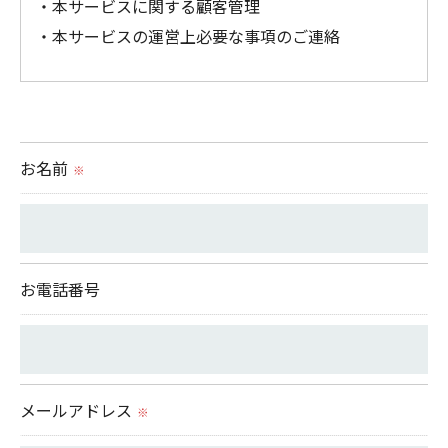
・本サービスに関する顧客管理
・本サービスの運営上必要な事項のご連絡
＜個人情報の提供について＞
当社ではお客様の同意を得た場合または法令に定め
られた場合を除き、
お名前
※
取得した個人情報を第三者に提供することはいたし
ません。
＜個人情報の委託について＞
お電話番号
当社では、利用目的の達成に必要な範囲において、
個人情報を外部に委託する場合があります。
これらの委託先に対しては個人情報保護契約等の措
置をとり、適切な監督を行います。
メールアドレス
※