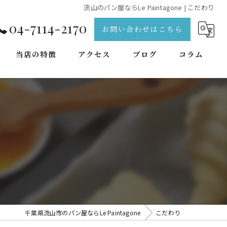
流山のパン屋ならLe Paintagone | こだわり
04-7114-2170
お問い合わせはこちら
当店の特徴
アクセス
ブログ
コラム
天然酵母
手作り
焼き菓子
出来立て
本格
千葉県流山市のパン屋ならLe Paintagone
こだわり