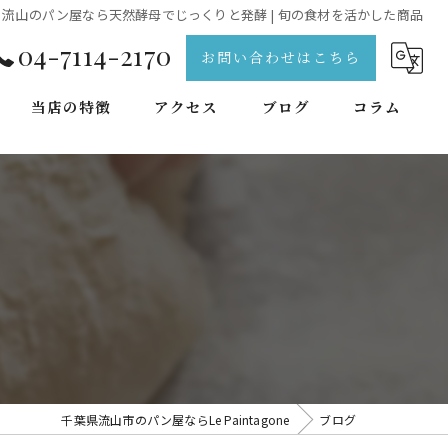
流山のパン屋なら天然酵母でじっくりと発酵 | 旬の食材を活かした商品
04-7114-2170
お問い合わせはこちら
当店の特徴
アクセス
ブログ
コラム
天然酵母
手作り
焼き菓子
出来立て
本格
千葉県流山市のパン屋ならLe Paintagone
ブログ