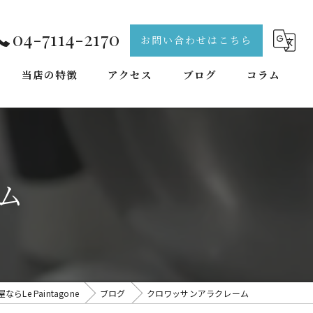
04-7114-2170
お問い合わせはこちら
当店の特徴
アクセス
ブログ
コラム
天然酵母
手作り
ム
焼き菓子
出来立て
本格
Le Paintagone
ブログ
クロワッサンアラクレーム