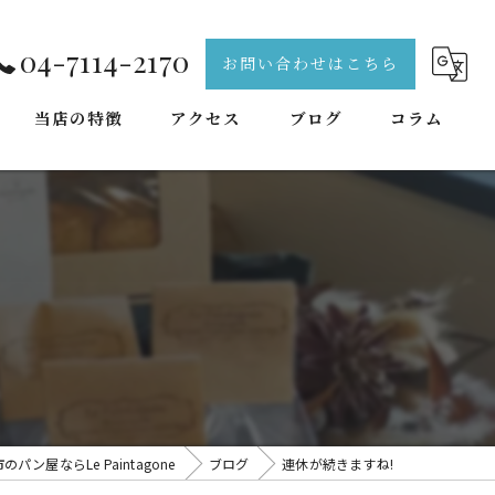
04-7114-2170
お問い合わせはこちら
当店の特徴
アクセス
ブログ
コラム
天然酵母
手作り
焼き菓子
出来立て
本格
パン屋ならLe Paintagone
ブログ
連休が続きますね!