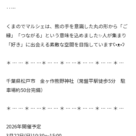
‥…
くまのでマルシェは、熊の手を意識した丸の形から「ご
縁」「つながる」という意味を込めました✨人が集まり
「好き」に出会える素敵な空間を目指していますʕ•ᴥ•ʔ
＊ … … ＊ … …＊ … … ＊ … …＊ … … ＊ … … ＊ …
千葉県松戸市 金ヶ作熊野神社（常盤平駅徒歩5分 駐
車場約50台完備）
＊ … … ＊ … …＊ … … ＊ … …＊ … … ＊ … … ＊ …
2026年開催予定
3月22日(日)10:30〜15:00